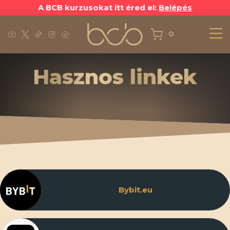
A BCB kurzusokat itt éred el:
Belépés
0
Hasznos linkek
Bybit.eu
A termék kosárba helyezve!