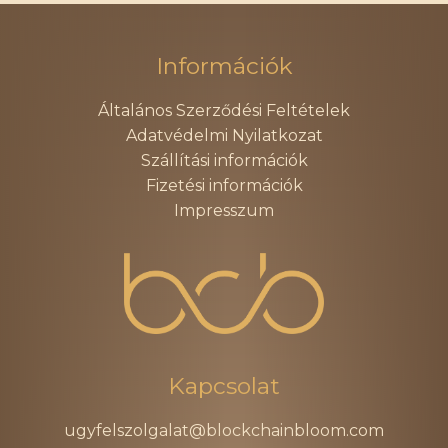
én
falinaptár
vállalkozásom
2024
Információk
története
mennyiség
TOVÁBB NÉZELŐDÖK
-
Általános Szerződési Feltételek
TOVÁBB A FIZETÉSHEZ
ifjúsági
Adatvédelmi Nyilatkozat
könyv
Szállítási információk
mennyiség
Fizetési információk
Impresszum
Kapcsolat
ugyfelszolgalat@blockchainbloom.com