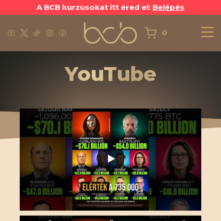
A BCB kurzusokat itt éred el:
Belépés
0
YouTube