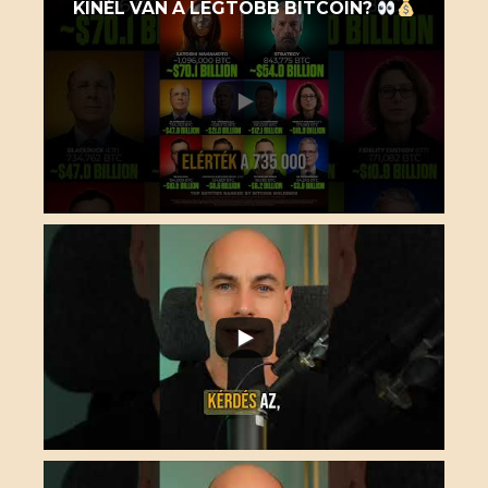
KINÉL VAN A LEGTÖBB BITCOIN?
A termék kosárba helyezve!
Ezeket ajánljuk még