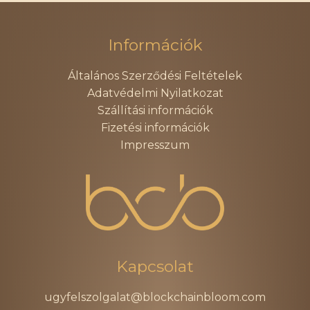
falinaptár 2024
6.999
Ft
9.999
Ft
Információk
RÉSZLETEK
RÉSZLETEK
Általános Szerződési Feltételek
Adatvédelmi Nyilatkozat
Kriptós
Könyv
Szállítási információk
falinaptár
mennyiség
Fizetési információk
2024
Impresszum
mennyiség
TOVÁBB NÉZELŐDÖK
Kapcsolat
TOVÁBB A FIZETÉSHEZ
ugyfelszolgalat@blockchainbloom.com