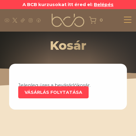
A BCB kurzusokat itt éred el:
Belépés
0
Kosár
A termék kosárba helyezve!
Ezeket ajánljuk még
Jelenleg üres a bevásárlókosár.
VÁSÁRLÁS FOLYTATÁSA
Kriptós
Könyv