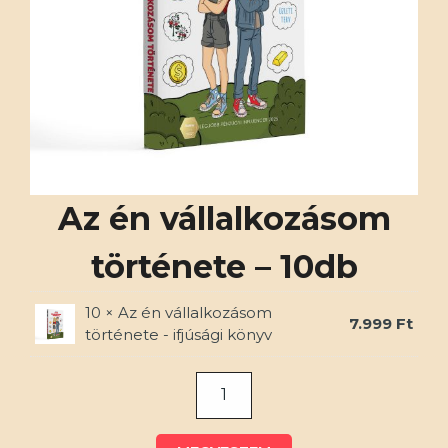
A termék kosárba helyezve!
Ezeket ajánljuk még
Az én vállalkozásom
története – 10db
10 ×
Az én vállalkozásom
7.999
Ft
története - ifjúsági könyv
Az én vállalkozásom
Könyv
története – ifjúsági
6.999
Ft
Az
könyv
én
7.999
Ft
vállalkozásom