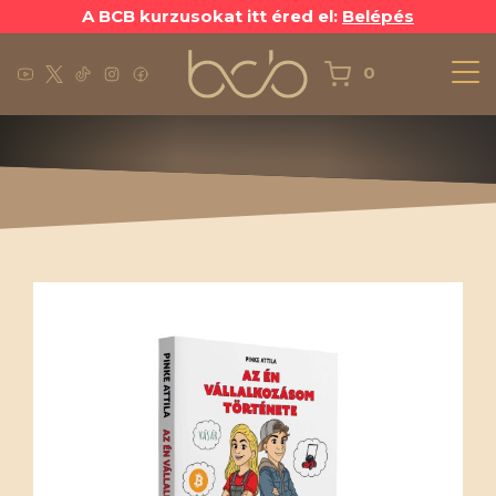
A BCB kurzusokat itt éred el:
Belépés
0